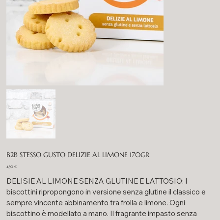
B2B STESSO GUSTO DELIZIE AL LIMONE 170GR
Prezzo
4,50 €
DELISIE AL LIMONE SENZA GLUTINE E LATTOSIO: I
biscottini ripropongono in versione senza glutine il classico e
sempre vincente abbinamento tra frolla e limone. Ogni
biscottino è modellato a mano. Il fragrante impasto senza