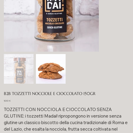
B2B TOZZETTI NOCCIOLE E CIOCCOLATO 150GR
Prezzo
5,00 €
TOZZETTI CON NOCCIOLA E CIOCCOLATO SENZA
GLUTINE: i tozzetti Madai! ripropongono in versione senza
glutine un classico biscotto della cucina tradizionale di Roma e
del Lazio, che esalta la nocciola, frutta secca coltivata nel