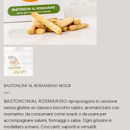
BASTONCINI AL ROSMARINO 180GR
Prezzo
6,30 €
BASTONCINIAL ROSMARINO: ripropongono in versione
senza glutine un classico biscotto salato, aromatizzato con
rosmarino, da consumare come snack o da usare per
accompagnare salumi, formaggi o salse. Ogni grissino è
modellato a mano. Croccanti, saporiti e versatili.