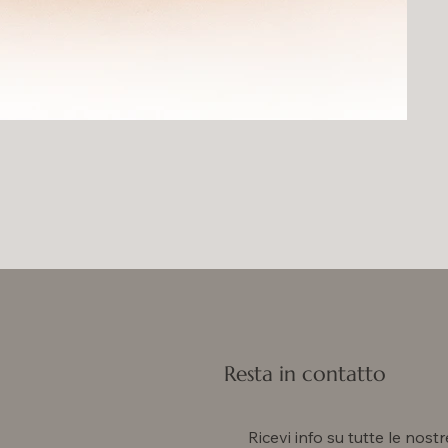
Resta in contatto
Ricevi info su tutte le nostr