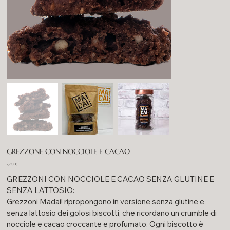
GREZZONE CON NOCCIOLE E CACAO
Prezzo
7,20 €
GREZZONI CON NOCCIOLE E CACAO SENZA GLUTINE E
SENZA LATTOSIO:
Grezzoni Madai! ripropongono in versione senza glutine e
senza lattosio dei golosi biscotti, che ricordano un crumble di
nocciole e cacao croccante e profumato. Ogni biscotto è