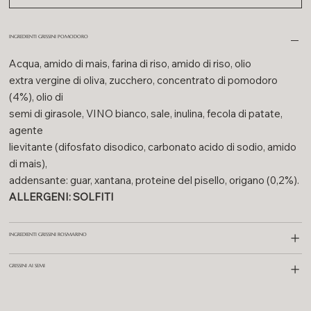
INGREDIENTI GRISSINI POMODORO
Acqua, amido di mais, farina di riso, amido di riso, olio
extra vergine di oliva, zucchero, concentrato di pomodoro
(4%), olio di
semi di girasole, VINO bianco, sale, inulina, fecola di patate,
agente
lievitante (difosfato disodico, carbonato acido di sodio, amido
di mais),
addensante: guar, xantana, proteine del pisello, origano (0,2%).
ALLERGENI: SOLFITI
INGREDIENTI GRISSINI ROSMARINO
GRISSINI AI SEMI