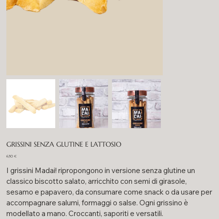
GRISSINI SENZA GLUTINE E LATTOSIO
Prezzo
6,50 €
I grissini Madai! ripropongono in versione senza glutine un
classico biscotto salato, arricchito con semi di girasole,
sesamo e papavero, da consumare come snack o da usare per
accompagnare salumi, formaggi o salse. Ogni grissino è
modellato a mano. Croccanti, saporiti e versatili.