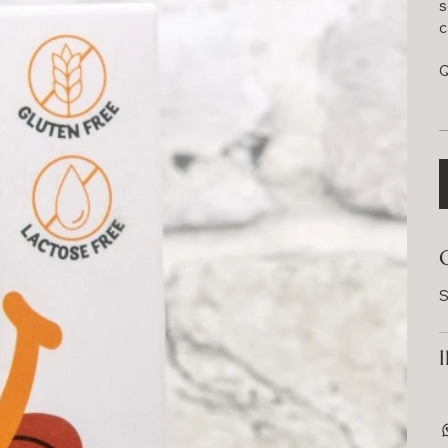
s
c
Q
S