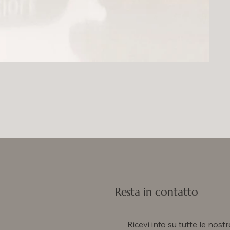
Resta in contatto
Ricevi info su tutte le nostr