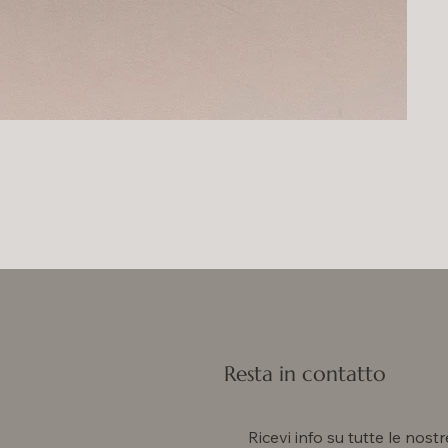
Resta in contatto
Ricevi info su tutte le nostr