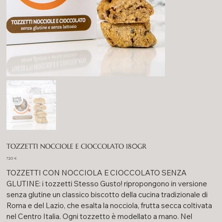
TOZZETTI NOCCIOLE E CIOCCOLATO 180GR
Prezzo
7,20 €
TOZZETTI CON NOCCIOLA E CIOCCOLATO SENZA
GLUTINE: i tozzetti Stesso Gusto! ripropongono in versione
senza glutine un classico biscotto della cucina tradizionale di
Roma e del Lazio, che esalta la nocciola, frutta secca coltivata
nel Centro Italia. Ogni tozzetto è modellato a mano. Nel